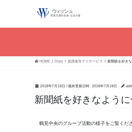
コ
ン
テ
ン
ツ
へ
ス
キ
ッ
HOME
Diary
放課後等デイサービス
新聞紙を好きなよ
プ
2018年7月19日
/ 最終更新日時 :
2018年7月19日
adm
新聞紙を好きなように使
鶴見中央のグループ活動の様子をご覧くだ