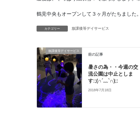
鶴見中央もオープンして３ヶ月がたちました
放課後等デイサービス
カテゴリー
放課後等デイサービス
前の記事
暑さの為・・今週の交
流公園は中止としま
す:;(∩´﹏`∩);:
2018年7月18日