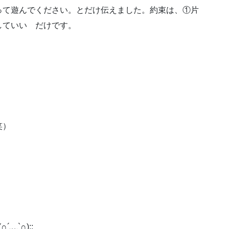
って遊んでください。とだけ伝えました。約束は、①片
していい だけです。
笑）
﹏`∩);: