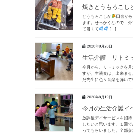
焼きとうもろこしと
とうもろこしが
田舎から
ます。せっかくなので、外
て暑くて
[…]
2020年8月20日
生活介護 リトミ
今月から、リトミックを月
すが、生演奏は、出来ませ
だ先生に色々音楽を弾いてい
2020年8月19日
今月の生活介護イベ
放課後デイサービスを招待
したいと思います。１回で
ってもらいました。全部参加