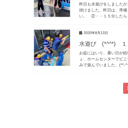
昨日も水遊びをしましたが
掛けました。昨日は、準備
い。 ②・・１５分したら、
2020年8月13日
水遊び (*^^*) 
お盆にはいり、暑い日が続
ょ、ホームセンターでビニ
みで遊んでいました。(*^-^
投
稿
ナ
ビ
ゲ