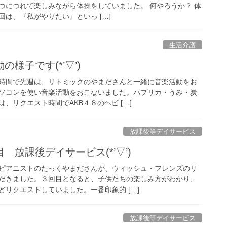
つにつれて楽しみながら体操をしていました。 何やろうか？ 体
回は、『私がやりたい』といっ […]
生活介護
様子です(*’▽’)
時間で先週は、リトミックのやまださんと一緒に音楽活動をお
ソコンを使い音楽活動をおこないました。パプリカ・うみ・炭
、リクエスト時間でAKB４８のヘビ […]
放課後等デイサービス
 放課後デイサービス(*’▽’)
ピアニストのたっくやまださんが、ウィッシュ・フレンズのリ
だきました。３回目となると、子供たちの楽しみ方がわかり、
リクエストしていました。一番印象的 […]
放課後等デイサービス