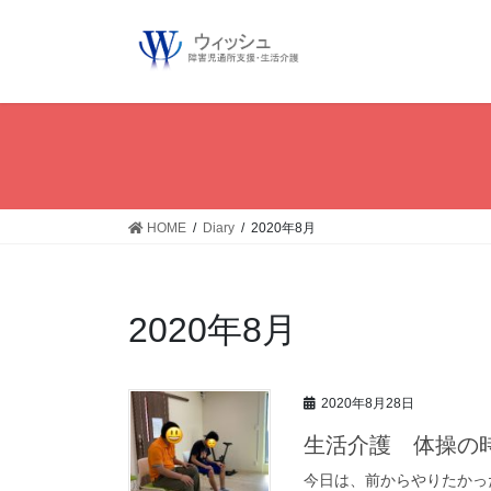
コ
ン
テ
ン
ツ
へ
ス
キ
ッ
HOME
Diary
2020年8月
プ
2020年8月
2020年8月28日
生活介護 体操の
今日は、前からやりたかっ