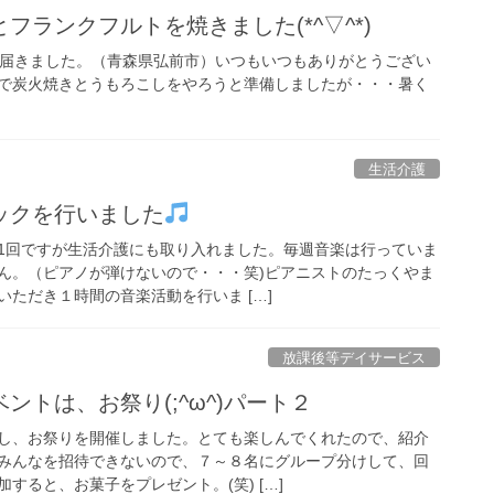
フランクフルトを焼きました(*^▽^*)
届きました。（青森県弘前市）いつもいつもありがとうござい
で炭火焼きとうもろこしをやろうと準備しましたが・・・暑く
生活介護
ックを行いました
1回ですが生活介護にも取り入れました。毎週音楽は行っていま
ん。（ピアノが弾けないので・・・笑)ピアニストのたっくやま
ただき１時間の音楽活動を行いま […]
放課後等デイサービス
ントは、お祭り(;^ω^)パート２
し、お祭りを開催しました。とても楽しんでくれたので、紹介
みんなを招待できないので、７～８名にグループ分けして、回
すると、お菓子をプレゼント。(笑) […]