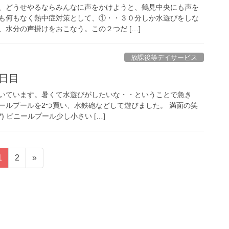
、どうせやるならみんなに声をかけようと、鶴見中央にも声を
も何もなく熱中症対策として、①・・３０分しか水遊びをしな
水分の声掛けをおこなう。この２つだ […]
放課後等デイサービス
１日目
いています。暑くて水遊びがしたいな・・ということで急き
ールプールを2つ買い、水鉄砲などして遊びました。 満面の笑
*) ビニールプール少し小さい […]
固
固
1
2
»
定
定
ペ
ペ
ー
ー
ジ
ジ