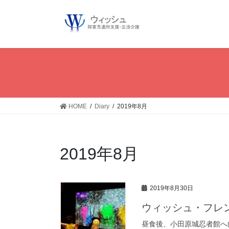
コ
ン
テ
ン
ツ
へ
ス
キ
ッ
HOME
Diary
2019年8月
プ
2019年8月
2019年8月30日
ウィッシュ・フレン
昼食後、小田原城忍者館へ