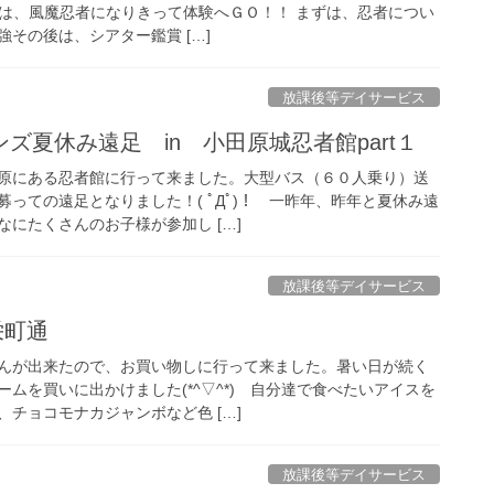
り口では、風魔忍者になりきって体験へＧＯ！！ まずは、忍者につい
その後は、シアター鑑賞 […]
放課後等デイサービス
ズ夏休み遠足 in 小田原城忍者館part１
原にある忍者館に行って来ました。大型バス（６０人乗り）送
っての遠足となりました！( ﾟДﾟ)！ 一昨年、昨年と夏休み遠
にたくさんのお子様が参加し […]
放課後等デイサービス
n栄町通
んが出来たので、お買い物しに行って来ました。暑い日が続く
ムを買いに出かけました(*^▽^*) 自分達で食べたいアイスを
チョコモナカジャンボなど色 […]
放課後等デイサービス