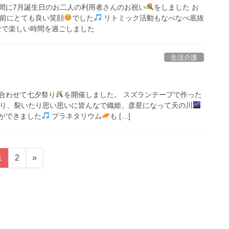
間に7月誕生日のお二人の利用者さんのお祝い
をしました お
前にとても良い笑顔
でした
リトミック活動もなべなべ底抜
なで楽しい時間を過ごしました
生活介護
合わせて七夕祭り
を開催しました。 スズランテープで作った
り、裂いたり思い思いに皆んなで織姫、彦星になって天の川
ができました
プラネタリウム
も […]
固
固
1
2
»
定
定
ペ
ペ
ー
ー
ジ
ジ