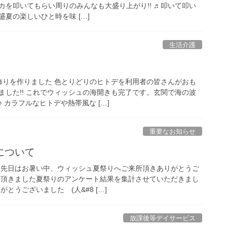
カを叩いてもらい周りのみんなも大盛り上がり!! ♬叩いて叩い
盛夏の楽しいひと時を味 […]
生活介護
飾りを作りました 色とりどりのヒトデを利用者の皆さんがおも
ました!! これでウィッシュの海開きも完了です。玄関で海の波
 カラフルなヒトデや熱帯風な […]
重要なお知らせ
について
 先日はお暑い中、ウィッシュ夏祭りへご来所頂きありがとうご
力頂きました夏祭りのアンケート結果を集計させていただきまし
とうございました (人&#8 […]
放課後等デイサービス