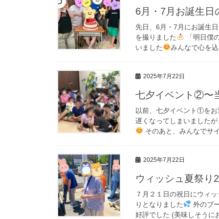
6月・7月お誕生日
先日、6月・7月にお誕生
を撮りました
「明日僕の
いました
みんなで心を込
2025年7月22日
七夕イベント②〜
以前、七夕イベント①をお
遅くなってしまいましたが
そのあと、みんなでサイ
2025年7月22日
ウィッシュ夏祭り2
７月２１日の祝日にウィッ
りとなりました
外のブ
好評でした (美味しそうにお