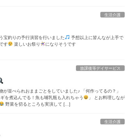
生活介護
う宝釣りの予行演習を行いました
予想以上に皆んなが上手で
です
楽しいお祭り
になりそうです
放課後等デイサービス
物が並べられおままごとをしていました♪ 「何作ってるの？」
ネギを煮込んでる！魚も哺乳瓶も入れちゃう
」 とお料理しなが
野菜を切るところも実演して […]
生活介護