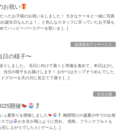
のお祝い
日だったお子様のお祝いをしました！ 大きなケーキと一緒に写真
お誕生日なんだよ！」と色んなスタッフに言っていたお子様も
めてハッピーバースデーを歌いま […]
放課後等デイサービス
当日の様子〜
送りしました。 当日に向けて着々と準備を進めて、本日は少し
、当日の様子をお届けします！ おやつはカップそうめんでした
ドグローを天の川に見立てて寝そ […]
生活介護
025開催
シュ夏祭りを開催しました
梅雨明けの盛夏の中でのお祭
ースでは
かき氷が飛ぶように売れ、 焼鳥、フランクフルトも
召し上がりでした♬) ゲーム […]