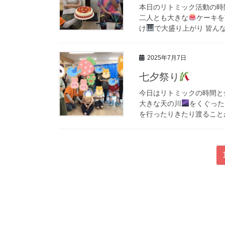
本日のリトミック活動の時
二人とも大きな
ケーキを
け
で大盛り上がり 皆ん
2025年7月7日
七夕祭り
今日はリトミックの時間と
大きな天の川
をくぐった
を行ったりきたり渡ること
投
稿
ナ
ビ
ゲ