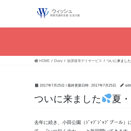
コ
ン
テ
ン
ツ
へ
ス
キ
ッ
HOME
Diary
放課後等デイサービス
ついに来ました
プ
2017年7月25日
/ 最終更新日時 :
2017年7月25日
adm
ついに来ました
夏
去年に続き、小田公園（ｼﾞｬﾌﾞｼﾞｬﾌﾞプー