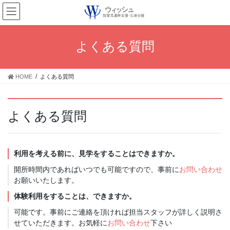
コ
ン
テ
ン
よくある質問
ツ
へ
ス
HOME
よくある質問
キ
ッ
プ
よくある質問
利用を考える前に、見学をすることはできますか。
開所時間内であればいつでも可能ですので、事前に
お問い合わせ
お願いいたします。
体験利用をすることは、できますか。
可能です。事前にご連絡を頂ければ担当スタッフが詳しく説明さ
せていただきます。お気軽に
お問い合わせ
下さい